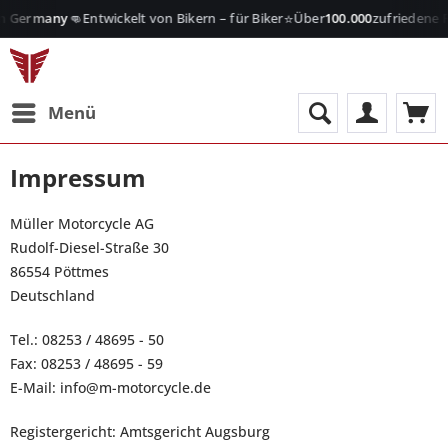
👊
⭐
in Germany
Entwickelt von Bikern – für Biker
Über
100.000
zufriedene 
Menü
Impressum
Müller Motorcycle AG
Rudolf-Diesel-Straße 30
86554 Pöttmes
Deutschland
Tel.: 08253 / 48695 - 50
Fax: 08253 / 48695 - 59
E-Mail: info@m-motorcycle.de
Registergericht: Amtsgericht Augsburg