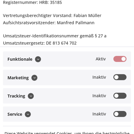
Registernummer: HRB: 35185
Vertretungsberechtigter Vorstand: Fabian Müller
Aufsichtsratsvorsitzender: Manfred Pallmann
Umsatzsteuer-Identifikationsnummer gemäß § 27 a
Umsatzsteuergesetz: DE 813 674 702
Plattform der EU-Kommission zur Online-Streitbeilegung:
Aktiv
Funktionale
https://ec.europa.eu/consumers/odr
Wir sind zur Teilnahme an einem Streitbeilegungsverfahren
Inaktiv
Marketing
vor einer Verbraucherschlichtungsstelle weder verpflichtet
noch bereit.
Inaktiv
Tracking
Service Hotline
Inaktiv
Service
Vertrag widerrufen
Diese Website verwendet Cookies, um Ihnen die bestmögliche