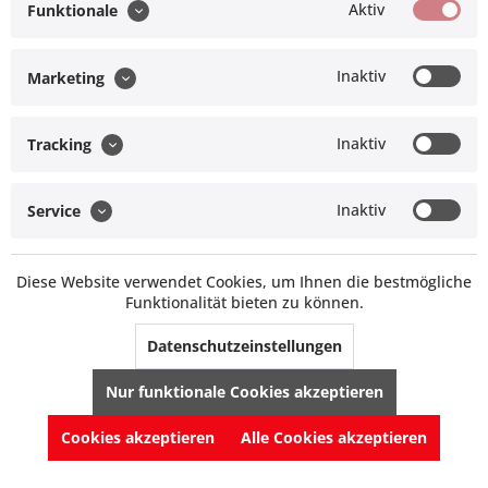
Müller Technik
Aktiv
Funktionale
Offroad Monkeys
Inaktiv
Marketing
* Alle Preise inkl. gesetzl. Mehrwertsteuer zzgl.
Versandkosten
und ggf.
Nachnahmegebühren, wenn nicht anders beschrieben
Inaktiv
Tracking
Inaktiv
Service
Diese Website verwendet Cookies, um Ihnen die bestmögliche
Funktionalität bieten zu können.
Datenschutzeinstellungen
Nur funktionale Cookies akzeptieren
Cookies akzeptieren
Alle Cookies akzeptieren