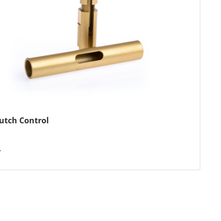
lutch Control
*