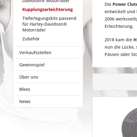
Davidson® Motorräder
Die
Power Clut
Kupplungserleichterung
entwickelt und
Tieferlegungskits passend
2006 werksseiti
für Harley-Davidson®
Erleichterung.
Motorräder
Zubehör
2018 kam die
H
nun die Lücke,
Verkaufsstellen
Pässen oder Sto
Gewinnspiel
Über uns
Bikes
News