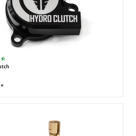
utch
 *