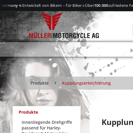
👊
⭐
ermany
Entwickelt von Bikern – für Biker
Über
100.000
zufriedene Fahr
Produkte
Kupplungserleichterung
Produkte
Kupplun
Innenliegende Drehgriffe
passend für Harley-