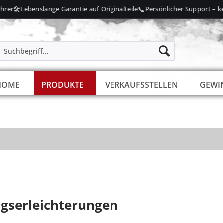
🛠️
📞
er
Lebenslange Garantie auf Originalteile
Persönlicher Support – kein
HOME
PRODUKTE
VERKAUFSSTELLEN
GEWI
gserleichterungen