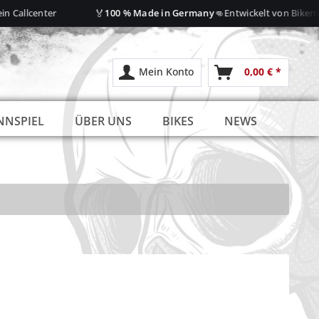
🏅
👊
 Callcenter
100 % Made in Germany
Entwickelt von Bikern – 
Mein Konto
0,00 € *
NNSPIEL
ÜBER UNS
BIKES
NEWS