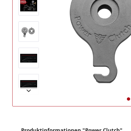
120-10 - passend für alle HD ab Bj. 1987 (
Produktinformationen "Power Clutch"