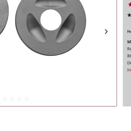
He
M
Ru
8
D
i
außer Sportster & Buell)