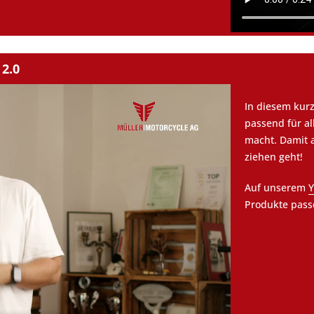
2.0
In diesem kur
passend für a
macht. Damit 
ziehen geht!
Auf unserem
Y
Produkte pass