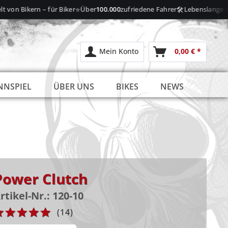
⭐
🛠️
 Bikern – für Biker
Über
100.000
zufriedene Fahrer
Lebenslange Garanti
Mein Konto
0,00 € *
NNSPIEL
ÜBER UNS
BIKES
NEWS
Power Clutch
rtikel-Nr.:
120-10
(
14
)