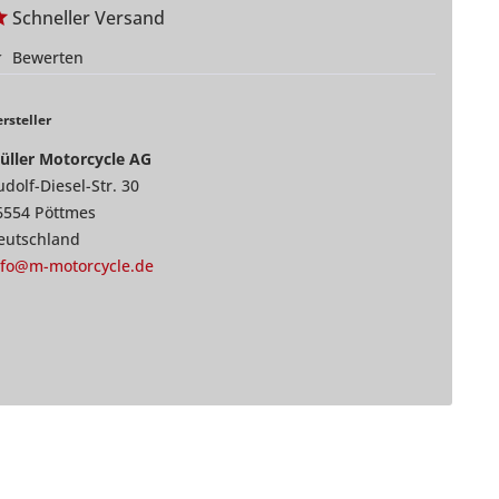
Schneller Versand
Bewerten
rsteller
üller Motorcycle AG
dolf-Diesel-Str. 30
6554 Pöttmes
eutschland
nfo@m-motorcycle.de
5