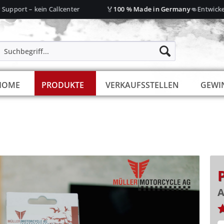
🏅
👊
rt – kein Callcenter
100 % Made in Germany
Entwickelt von
HOME
PRODUKTE
VERKAUFSSTELLEN
GEWI
A