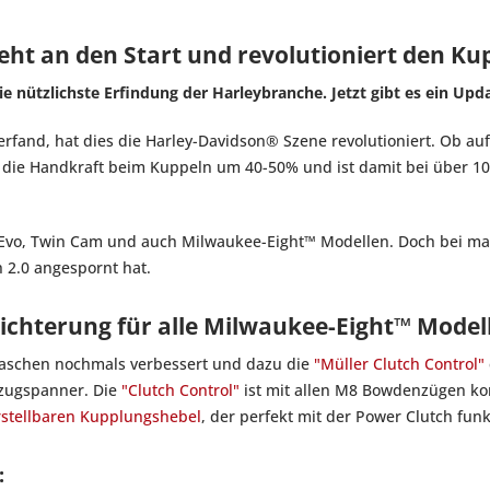
0 geht an den Start und revolutioniert den 
e nützlichste Erfindung der Harleybranche. Jetzt gibt es ein Upd
erfand, hat dies die Harley-Davidson® Szene revolutioniert. Ob a
rt die Handkraft beim Kuppeln um 40-50% und ist damit bei über 1
lle Evo, Twin Cam und auch Milwaukee-Eight™ Modellen. Doch bei 
 2.0 angespornt hat.
leichterung für alle Milwaukee-Eight™ Mode
aschen nochmals verbessert und dazu die
"Müller Clutch Control"
nzugspanner. Die
"Clutch Control"
ist mit allen M8 Bowdenzügen k
rstellbaren Kupplungshebel
, der perfekt mit der Power Clutch funk
: