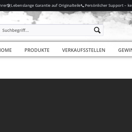
🛠️
📞
rer
Lebenslange Garantie auf Originalteile
Persönlicher Support – kein
HOME
PRODUKTE
VERKAUFSSTELLEN
GEWI