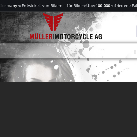
👊
⭐
Germany
Entwickelt von Bikern – für Biker
Über
100.000
zufriedene Fah