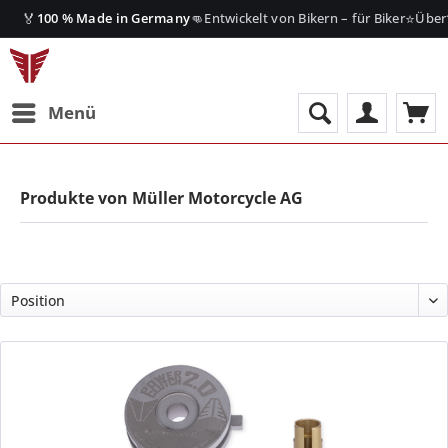
🏅
👊
⭐
100 % Made in Germany
Entwickelt von Bikern – für Biker
Über
Menü
Produkte von Müller Motorcycle AG