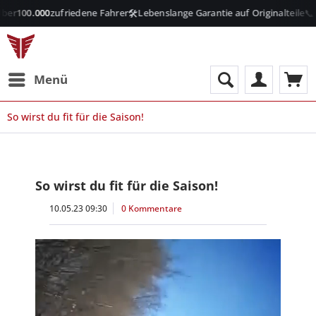
🛠️
📞
ber
100.000
zufriedene Fahrer
Lebenslange Garantie auf Originalteile
P
Menü
So wirst du fit für die Saison!
So wirst du fit für die Saison!
10.05.23 09:30
0 Kommentare